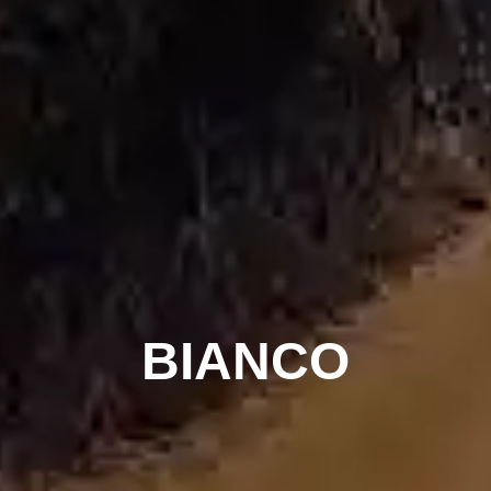
B
I
A
N
C
O