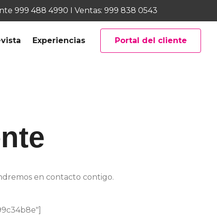
ente
999 488 4990
I Ventas:
999 838 0543
vista
Experiencias
Portal del cliente
ente
pondremos en contacto contigo.
99c34b8e"]