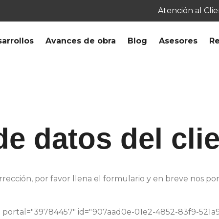
Atención al Cli
arrollos
Avances de obra
Blog
Asesores
Re
e datos del cli
orrección, por favor llena el formulario y en breve nos 
" portal="39784457" id="907aad0e-01e2-4852-83f9-521a