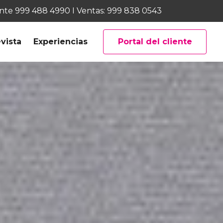
ente
999 488 4990
I Ventas:
999 838 0543
vista
Experiencias
Portal del cliente