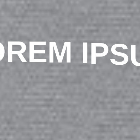
O
R
E
M
I
P
S