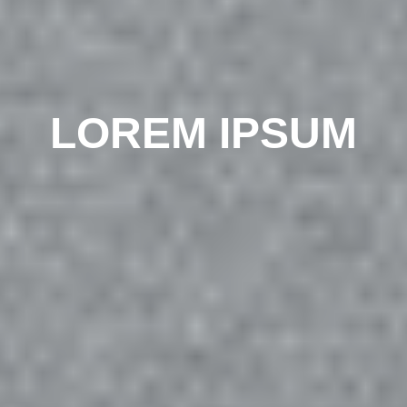
L
O
R
E
M
I
P
S
U
M