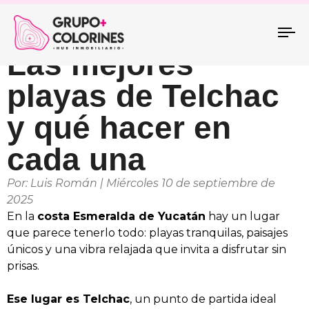
To
Las mejores
na
playas de Telchac
y qué hacer en
cada una
Por: Luis Román | Miércoles 10 de septiembre de
2025
En la
costa Esmeralda de Yucatán
hay un lugar
que parece tenerlo todo: playas tranquilas, paisajes
únicos y una vibra relajada que invita a disfrutar sin
prisas.
Ese lugar es Telchac
, un punto de partida ideal