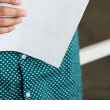
VENTAS
+52 999 838 0543
CORREO ELECTRÓNICO
contacto@grupocolorines.mx
Aviso de Privacidad