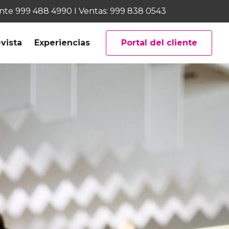
ente
999 488 4990
I Ventas:
999 838 0543
vista
Experiencias
Portal del cliente