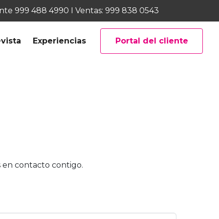
ente
999 488 4990
I Ventas:
999 838 0543
vista
Experiencias
Portal del cliente
 en contacto contigo.