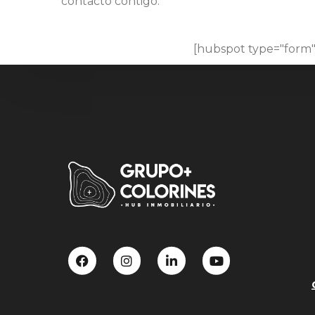
contacto contigo.
[hubspot type="form