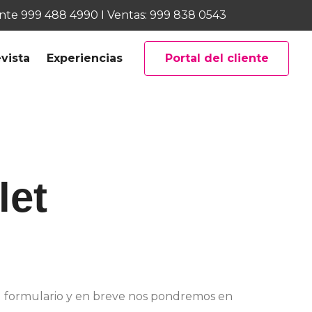
ente
999 488 4990
I Ventas:
999 838 0543
vista
Experiencias
Portal del cliente
let
el formulario y en breve nos pondremos en